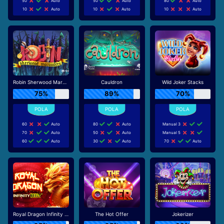
50
Auto
50
Auto
80
Auto
10
Auto
10
Auto
10
Auto
Robin Sherwood Marauders
Cauldron
Wild Joker Stacks
75%
89%
70%
60
Auto
80
Auto
Manual 3
70
Auto
50
Auto
Manual 5
60
Auto
30
Auto
70
Auto
Royal Dragon Infinity Reels
The Hot Offer
Jokerizer