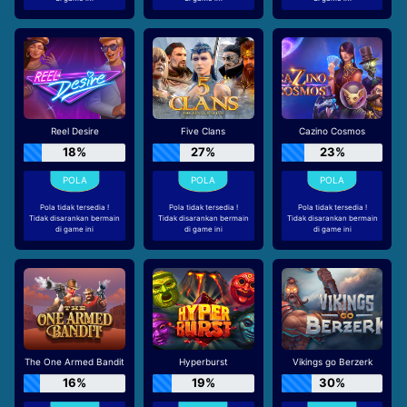
Reel Desire
Five Clans
Cazino Cosmos
18%
27%
23%
Pola tidak tersedia !
Pola tidak tersedia !
Pola tidak tersedia !
Tidak disarankan bermain
Tidak disarankan bermain
Tidak disarankan bermain
di game ini
di game ini
di game ini
The One Armed Bandit
Hyperburst
Vikings go Berzerk
16%
19%
30%