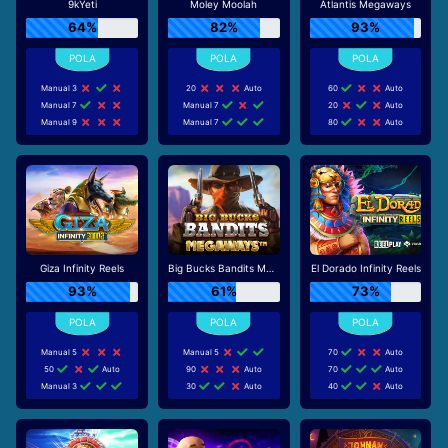
9kYeti
Moley Moolah
Atlantis Megaways
64%
82%
93%
Manual 3
20
Auto
60
Auto
Manual 7
Manual 7
20
Auto
Manual 9
Manual 7
80
Auto
Giza Infinity Reels
Big Bucks Bandits Megaways
El Dorado Infinity Reels
93%
61%
73%
Manual 5
Manual 5
70
Auto
50
Auto
90
Auto
70
Auto
Manual 3
30
Auto
40
Auto