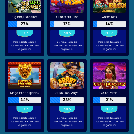
Big Benji Bonanza
4 Fantastic Fish
Water Blox
27%
12%
14%
Pola tidak tersedia !
Pola tidak tersedia !
Pola tidak tersedia !
Tidak disarankan bermain
Tidak disarankan bermain
Tidak disarankan bermain
di game ini
di game ini
di game ini
Mega Pearl Gigablox
ARRR! 10K Ways
Eye of Persia 2
34%
28%
21%
Pola tidak tersedia !
Pola tidak tersedia !
Pola tidak tersedia !
Tidak disarankan bermain
Tidak disarankan bermain
Tidak disarankan bermain
di game ini
di game ini
di game ini