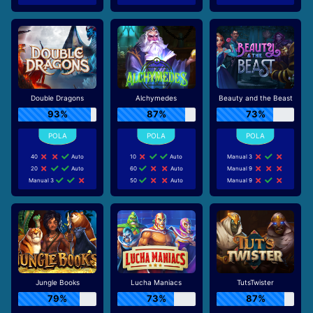
Double Dragons
Alchymedes
Beauty and the Beast
93%
87%
73%
40
Auto
10
Auto
Manual 3
20
Auto
60
Auto
Manual 9
Manual 3
50
Auto
Manual 9
Jungle Books
Lucha Maniacs
TutsTwister
79%
73%
87%