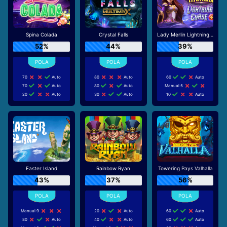
Spina Colada
Crystal Falls
Lady Merlin Lightning Chase
52%
44%
39%
70
Auto
80
Auto
60
Auto
70
Auto
80
Auto
Manual 5
20
Auto
30
Auto
10
Auto
Easter Island
Rainbow Ryan
Towering Pays Valhalla
43%
37%
56%
Manual 9
20
Auto
60
Auto
80
Auto
40
Auto
60
Auto