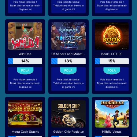
Pola tidak tersedia !
Pola tidak tersedia !
Pola tidak tersedia !
Tidak disarankan bermain
Tidak disarankan bermain
Tidak disarankan bermain
di game ini
di game ini
di game ini
Wild One
Of Sabers and Monsters Wild Fight
Book HOTFIRE
14%
18%
15%
Pola tidak tersedia !
Pola tidak tersedia !
Pola tidak tersedia !
Tidak disarankan bermain
Tidak disarankan bermain
Tidak disarankan bermain
di game ini
di game ini
di game ini
Mega Cash Stacks
Golden Chip Roulette
Hillbilly Vegas