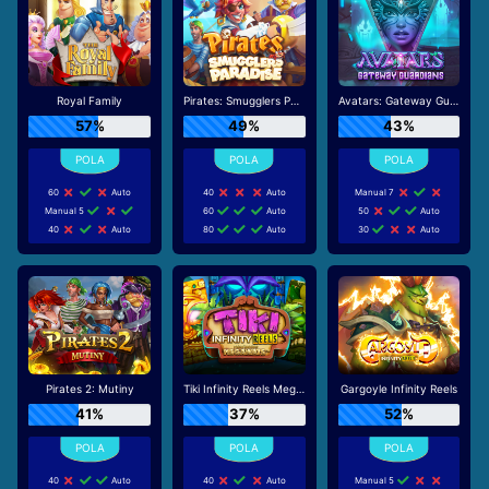
Royal Family
Pirates: Smugglers Paradise
Avatars: Gateway Guardians
57%
49%
43%
60
Auto
40
Auto
Manual 7
Manual 5
60
Auto
50
Auto
40
Auto
80
Auto
30
Auto
Pirates 2: Mutiny
Tiki Infinity Reels Megaways
Gargoyle Infinity Reels
41%
37%
52%
40
Auto
40
Auto
Manual 5