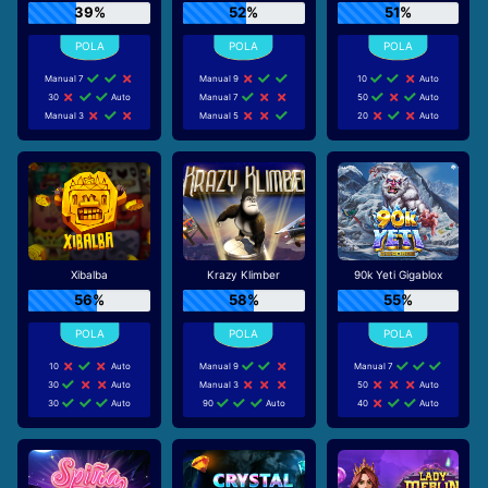
39%
52%
51%
Manual 7
Manual 9
10
Auto
30
Auto
Manual 7
50
Auto
Manual 3
Manual 5
20
Auto
Xibalba
Krazy Klimber
90k Yeti Gigablox
56%
58%
55%
10
Auto
Manual 9
Manual 7
30
Auto
Manual 3
50
Auto
30
Auto
90
Auto
40
Auto