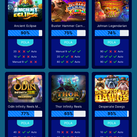
Ancient Eclipse
Buster Hammer Carnival
Johnan Legendarian
90%
75%
74%
20
Auto
Manual 9
90
Auto
10
Auto
20
Auto
20
Auto
Manual 9
80
Auto
90
Auto
Odin Infinity Reels Megaways
Thor Infinity Reels
Desperate Dawgs
77%
65%
95%
40
Auto
70
Auto
10
Auto