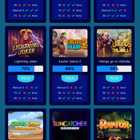
30
Auto
90
Auto
30
Auto
Manual 5
70
Auto
Manual 3
70
Auto
10
Auto
30
Auto
Lightning Joker
Easter Island 2
Vikings go to Valhalla
75%
86%
58%
Manual 3
Manual 5
30
Auto
70
Auto
90
Auto
30
Auto
40
Auto
30
Auto
20
Auto