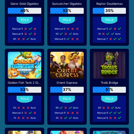
Gator Gold Gigablox
Suncatcher Gigablox
Raptor Doublemax
49%
53%
35%
Manual 5
Manual 5
Manual 5
Manual 9
50
Auto
10
Auto
80
Auto
Manual 5
Manual 7
Golden Fish Tank 2 Gigablox
Orient Express
Trolls Bridge
53%
37%
51%
50
Auto
90
Auto
80
Auto
Manual 3
Manual 9
Manual 9
10
Auto
30
Auto
Manual 9