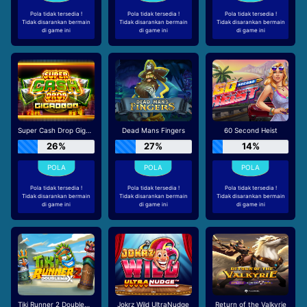
Pola tidak tersedia !
Pola tidak tersedia !
Pola tidak tersedia !
Tidak disarankan bermain
Tidak disarankan bermain
Tidak disarankan bermain
di game ini
di game ini
di game ini
Super Cash Drop Giga Blox
Dead Mans Fingers
60 Second Heist
26%
27%
14%
Pola tidak tersedia !
Pola tidak tersedia !
Pola tidak tersedia !
Tidak disarankan bermain
Tidak disarankan bermain
Tidak disarankan bermain
di game ini
di game ini
di game ini
Tiki Runner 2 DoubleMax
Jokrz Wild UltraNudge
Return of the Valkyrie