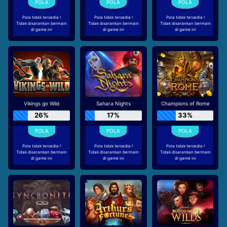
Pola tidak tersedia !
Pola tidak tersedia !
Pola tidak tersedia !
Tidak disarankan bermain
Tidak disarankan bermain
Tidak disarankan bermain
di game ini
di game ini
di game ini
Vikings go Wild
Sahara Nights
Champions of Rome
26%
17%
33%
Pola tidak tersedia !
Pola tidak tersedia !
Pola tidak tersedia !
Tidak disarankan bermain
Tidak disarankan bermain
Tidak disarankan bermain
di game ini
di game ini
di game ini