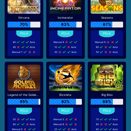
Nirvana
Incinerator
Seasons
70%
83%
67%
80
Auto
Manual 9
Manual 9
40
Auto
10
Auto
80
Auto
Manual 7
50
Auto
50
Auto
Legend of the Golden Monkey
Bicicleta
Big Blox
95%
82%
68%
50
Auto
Manual 3
70
Auto
80
Auto
Manual 9
80
Auto
Manual 5
20
Auto
60
Auto