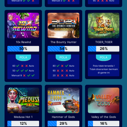
Manual 9
Manual 3
90
Auto
10x Rewind
The Bounty Hunter
TIGER_TIGER
50%
54%
26%
60
Auto
80
Auto
Pola tidak tersedia !
Tidak disarankan bermain
50
Auto
90
Auto
di game ini
Manual 9
20
Auto
Medusa Hot 1
Hammer of Gods
Valley of the Gods
12%
29%
16%