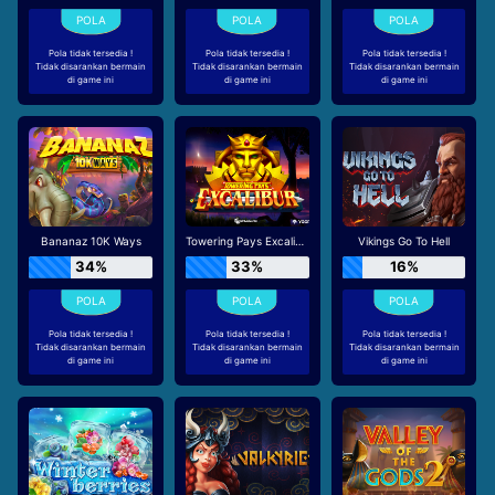
Pola tidak tersedia !
Pola tidak tersedia !
Pola tidak tersedia !
Tidak disarankan bermain
Tidak disarankan bermain
Tidak disarankan bermain
di game ini
di game ini
di game ini
Bananaz 10K Ways
Towering Pays Excalibur
Vikings Go To Hell
34%
33%
16%
Pola tidak tersedia !
Pola tidak tersedia !
Pola tidak tersedia !
Tidak disarankan bermain
Tidak disarankan bermain
Tidak disarankan bermain
di game ini
di game ini
di game ini