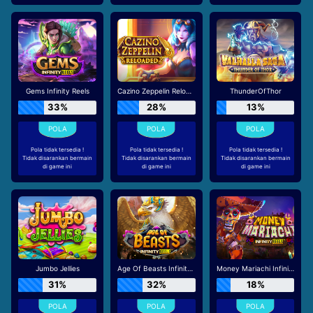
Gems Infinity Reels
Cazino Zeppelin Reloaded
ThunderOfThor
33%
28%
13%
Pola tidak tersedia !
Pola tidak tersedia !
Pola tidak tersedia !
Tidak disarankan bermain
Tidak disarankan bermain
Tidak disarankan bermain
di game ini
di game ini
di game ini
Jumbo Jellies
Age Of Beasts Infinity Reels
Money Mariachi Infinity Reels
31%
32%
18%