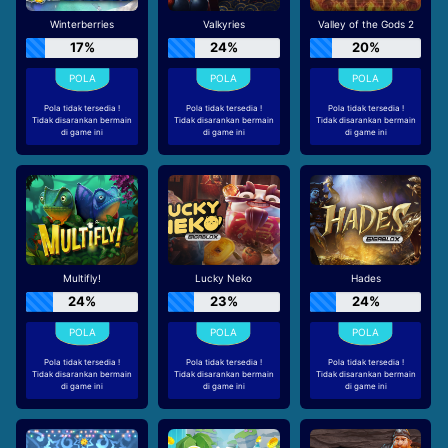
Winterberries
Valkyries
Valley of the Gods 2
17%
24%
20%
Pola tidak tersedia !
Pola tidak tersedia !
Pola tidak tersedia !
Tidak disarankan bermain
Tidak disarankan bermain
Tidak disarankan bermain
di game ini
di game ini
di game ini
Multifly!
Lucky Neko
Hades
24%
23%
24%
Pola tidak tersedia !
Pola tidak tersedia !
Pola tidak tersedia !
Tidak disarankan bermain
Tidak disarankan bermain
Tidak disarankan bermain
di game ini
di game ini
di game ini