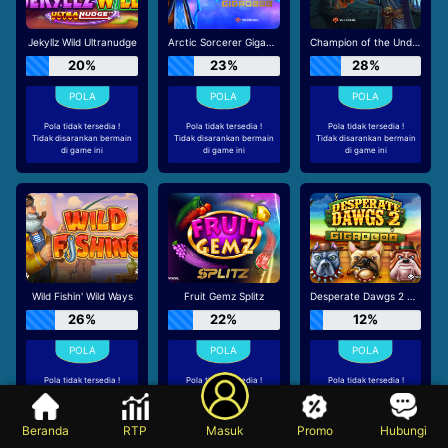
Jekyllz Wild Ultranudge
Arctic Sorcerer Gigablox
Champion of the Underworld Gigablox Wild Fight
20%
23%
28%
Pola tidak tersedia !
Pola tidak tersedia !
Pola tidak tersedia !
Tidak disarankan bermain
Tidak disarankan bermain
Tidak disarankan bermain
di game ini
di game ini
di game ini
Wild Fishin' Wild Ways
Fruit Gemz Splitz
Desperate Dawgs 2 Gigablox
26%
22%
12%
Pola tidak tersedia !
Pola tidak tersedia !
Pola tidak tersedia !
Tidak disarankan bermain
Tidak disarankan bermain
Tidak disarankan bermain
di game ini
di game ini
di game ini
Beranda
RTP
Masuk
Promo
Hubungi