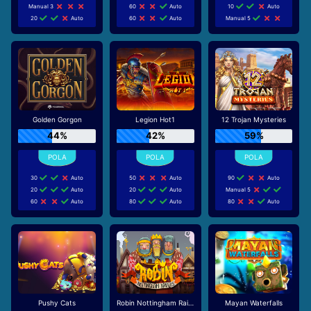
Manual 3
60
Auto
10
Auto
20
Auto
60
Auto
Manual 5
Golden Gorgon
Legion Hot1
12 Trojan Mysteries
44%
42%
59%
30
Auto
50
Auto
90
Auto
20
Auto
20
Auto
Manual 5
60
Auto
80
Auto
80
Auto
Pushy Cats
Robin Nottingham Raiders
Mayan Waterfalls