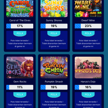
Carol of The Elves
Sunny Shores
Dwarf Mine
17%
19%
23%
Pola tidak tersedia !
Pola tidak tersedia !
Pola tidak tersedia !
Tidak disarankan bermain
Tidak disarankan bermain
Tidak disarankan bermain
di game ini
di game ini
di game ini
Gem Rocks
Pumpkin Smash
Hanzo's Dojo
11%
19%
16%
Pola tidak tersedia !
Pola tidak tersedia !
Pola tidak tersedia !
Tidak disarankan bermain
Tidak disarankan bermain
Tidak disarankan bermain
di game ini
di game ini
di game ini