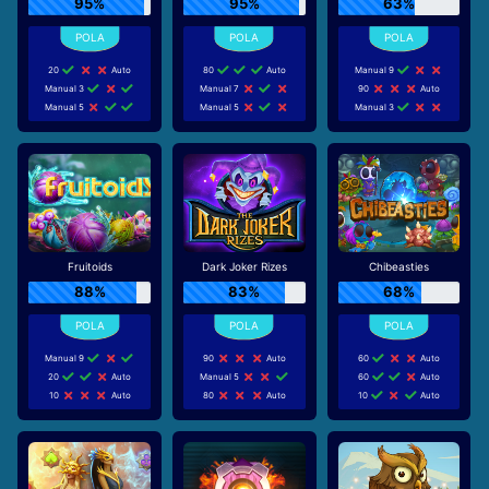
95%
95%
63%
20
Auto
80
Auto
Manual 9
Manual 3
Manual 7
90
Auto
Manual 5
Manual 5
Manual 3
Fruitoids
Dark Joker Rizes
Chibeasties
88%
83%
68%
Manual 9
90
Auto
60
Auto
20
Auto
Manual 5
60
Auto
10
Auto
80
Auto
10
Auto