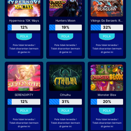
Hypernova 10K Ways
Hunters Moon
Vikings Go Berzerk: Reloaded
12%
19%
32%
Pola tidak tersedia !
Pola tidak tersedia !
Pola tidak tersedia !
Tidak disarankan bermain
Tidak disarankan bermain
Tidak disarankan bermain
di game ini
di game ini
di game ini
SERENDIPITY
Cthulhu
Monster Blox
12%
31%
20%
Pola tidak tersedia !
Pola tidak tersedia !
Pola tidak tersedia !
Tidak disarankan bermain
Tidak disarankan bermain
Tidak disarankan bermain
di game ini
di game ini
di game ini