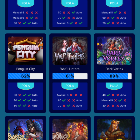
Manual 5
50
Auto
Manual 5
Manual 9
70
Auto
90
Auto
30
Auto
Manual 3
20
Auto
Penguin City
Wolf Hunters
Dark Vortex
62%
61%
89%
60
Auto
Manual 3
40
Auto
80
Auto
80
Auto
Manual 9
60
Auto
70
Auto
30
Auto