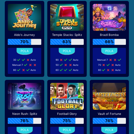
Aldo's Journey
Temple Stacks: Splitz
Brazil Bomba
70%
63%
66%
30
Auto
90
Auto
Manual 7
Manual 7
50
Auto
70
Auto
80
Auto
60
Auto
80
Auto
Neon Rush: Splitz
Football Glory
Vault of Fortune
76%
75%
74%