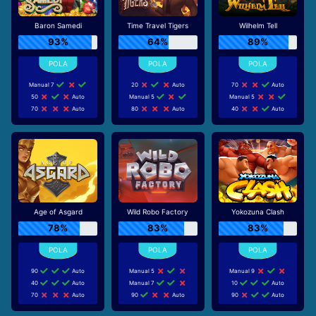
Baron Samedi
Time Travel Tigers
Wilhelm Tell
93%
64%
89%
Manual 7
20
Auto
70
Auto
50
Auto
Manual 5
Manual 5
70
Auto
80
Auto
40
Auto
Age of Asgard
Wild Robo Factory
Yokozuna Clash
78%
83%
83%
90
Auto
Manual 5
Manual 9
40
Auto
Manual 7
10
Auto
70
Auto
90
Auto
90
Auto