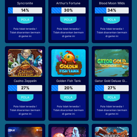
Syncronite
Arthur's Fortune
Blood Moon Wilds
14%
30%
34%
Pola tidak tersedia !
Pola tidak tersedia !
Pola tidak tersedia !
Tidak disarankan bermain
Tidak disarankan bermain
Tidak disarankan bermain
di game ini
di game ini
di game ini
Cazino Zeppelin
Golden Fish Tank
Gator Gold Deluxe Gigablox
27%
20%
27%
Pola tidak tersedia !
Pola tidak tersedia !
Pola tidak tersedia !
Tidak disarankan bermain
Tidak disarankan bermain
Tidak disarankan bermain
di game ini
di game ini
di game ini