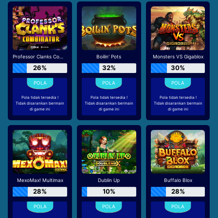
Professor Clanks Combinator
Boilin' Pots
Monsters VS Gigablox
26%
32%
30%
Pola tidak tersedia !
Pola tidak tersedia !
Pola tidak tersedia !
Tidak disarankan bermain
Tidak disarankan bermain
Tidak disarankan bermain
di game ini
di game ini
di game ini
MexoMax! Multimax
Dublin Up
Buffalo Blox
28%
10%
28%