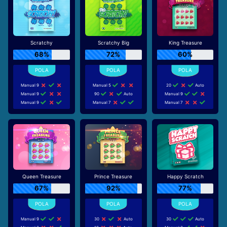
Scratchy
Scratchy Big
King Treasure
68%
72%
60%
Manual 9
Manual 5
20
Auto
Manual 9
90
Auto
Manual 9
Manual 9
Manual 7
Manual 7
Queen Treasure
Prince Treasure
Happy Scratch
67%
92%
77%
Manual 9
30
Auto
30
Auto