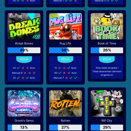
50
Auto
Manual 7
Manual 3
Break Bones
Pug Life
Book of Time
49%
56%
26%
20
Auto
10
Auto
Pola tidak tersedia !
Tidak disarankan bermain
Manual 9
60
Auto
di game ini
20
Auto
Manual 7
Gronk's Gems
Rotten
RIP City
13%
27%
29%