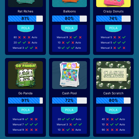
Rat Riches
Balloons
Crazy Donuts
81%
80%
74%
80
Auto
Manual 9
Manual 5
20
Auto
10
Auto
Manual 5
Manual 3
10
Auto
Manual 3
Go Panda
Cash Pool
Cash Scratch
91%
72%
80%
Manual 9
20
Auto
40
Auto
Manual 7
Manual 3
10
Auto
Manual 9
10
Auto
90
Auto