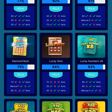
77%
92%
61%
60
Auto
40
Auto
80
Auto
50
Auto
30
Auto
Manual 3
50
Auto
70
Auto
20
Auto
Diamond Rush
Lucky Shot
Lucky Numbers x8
75%
94%
92%
70
Auto
10
Auto
80
Auto
Manual 7
50
Auto
90
Auto
60
Auto
30
Auto
Manual 3