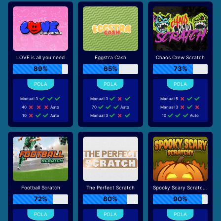
LOVE is all you need
Eggstra Cash
Chaos Crew Scratch
89%
65%
73%
Manual 3
Manual 3
Manual 5
40
Auto
70
Auto
Manual 3
10
Auto
Manual 3
10
Auto
Football Scratch
The Perfect Scratch
Spooky Scary Scratchy
72%
80%
90%