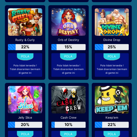
Rusty & Curly
Orb of Destiny
Divine Drop
22%
15%
25%
Pola tidak tersedia !
Pola tidak tersedia !
Pola tidak tersedia !
Tidak disarankan bermain
Tidak disarankan bermain
Tidak disarankan bermain
di game ini
di game ini
di game ini
Jelly Slice
Cash Crew
Keep'em
20%
10%
22%