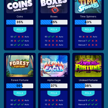
Coins
Boxes
Time Spinners
35%
45%
43%
50
Auto
60
Auto
60
Auto
30
Auto
70
Auto
Manual 7
80
Auto
90
Auto
Manual 7
Forest Fortune
Alpha Eagle
Undead Fortune
59%
37%
38%
50
Auto
20
Auto
Manual 9
60
Auto
10
Auto
Manual 9