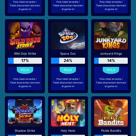
Pola tidak tersedia !
Pola tidak tersedia !
Pola tidak tersedia !
Tidak disarankan bermain
Tidak disarankan bermain
Tidak disarankan bermain
di game ini
di game ini
di game ini
Wild Dojo Strike
Space Zoo
Junkyard Kings
17%
24%
14%
Pola tidak tersedia !
Pola tidak tersedia !
Pola tidak tersedia !
Tidak disarankan bermain
Tidak disarankan bermain
Tidak disarankan bermain
di game ini
di game ini
di game ini
Shadow Strike
Holy Heist
Pickle Bandits