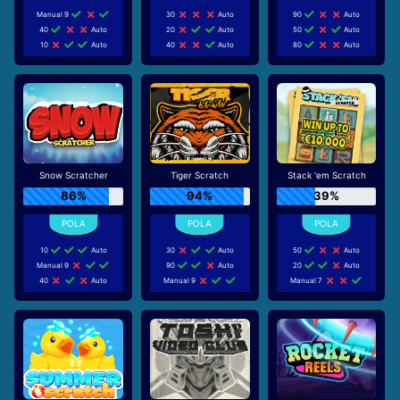
Manual 9
30
Auto
90
Auto
40
Auto
20
Auto
50
Auto
10
Auto
40
Auto
80
Auto
Snow Scratcher
Tiger Scratch
Stack 'em Scratch
86%
94%
39%
10
Auto
30
Auto
50
Auto
Manual 9
90
Auto
20
Auto
40
Auto
Manual 9
Manual 7