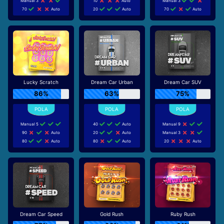
Manual 3
10
Auto
Manual 3
70
Auto
20
Auto
70
Auto
Lucky Scratch
Dream Car Urban
Dream Car SUV
86%
63%
75%
Manual 5
40
Auto
Manual 9
90
Auto
20
Auto
Manual 3
80
Auto
80
Auto
20
Auto
Dream Car Speed
Gold Rush
Ruby Rush