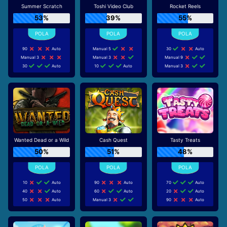
Summer Scratch
Toshi Video Club
Rocket Reels
53%
39%
55%
90
Auto
Manual 5
30
Auto
Manual 3
Manual 3
Manual 9
30
Auto
10
Auto
Manual 3
Wanted Dead or a Wild
Cash Quest
Tasty Treats
50%
51%
48%
10
Auto
90
Auto
70
Auto
40
Auto
60
Auto
20
Auto
50
Auto
Manual 3
90
Auto