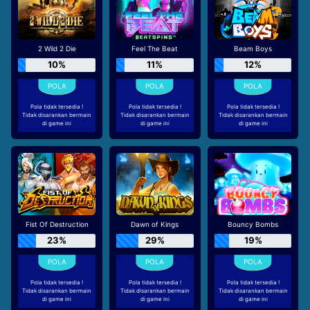
2 Wild 2 Die
Feel The Beat
Beam Boys
10%
11%
12%
Pola tidak tersedia !
Pola tidak tersedia !
Pola tidak tersedia !
Tidak disarankan bermain
Tidak disarankan bermain
Tidak disarankan bermain
di game ini
di game ini
di game ini
Fist Of Destruction
Dawn of Kings
Bouncy Bombs
23%
29%
19%
Pola tidak tersedia !
Pola tidak tersedia !
Pola tidak tersedia !
Tidak disarankan bermain
Tidak disarankan bermain
Tidak disarankan bermain
di game ini
di game ini
di game ini