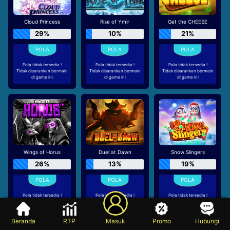
Cloud Princess
Rise of Ymir
Get the CHEESE
29%
10%
21%
Pola tidak tersedia !
Pola tidak tersedia !
Pola tidak tersedia !
Tidak disarankan bermain
Tidak disarankan bermain
Tidak disarankan bermain
di game ini
di game ini
di game ini
Wings of Horus
Duel at Dawn
Snow Slingers
26%
13%
19%
Pola tidak tersedia !
Pola tidak tersedia !
Pola tidak tersedia !
Tidak disarankan bermain
Tidak disarankan bermain
Tidak disarankan bermain
di game ini
di game ini
di game ini
Beranda
RTP
Masuk
Promo
Hubungi