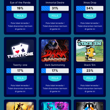
Eye of the Panda
Immortal Desire
Xmas Drop
19%
31%
34%
Pola tidak tersedia !
Pola tidak tersedia !
Pola tidak tersedia !
Tidak disarankan bermain
Tidak disarankan bermain
Tidak disarankan bermain
di game ini
di game ini
di game ini
Twenty-one
Dark Summoning
Stack 'Em
17%
17%
23%
Pola tidak tersedia !
Pola tidak tersedia !
Pola tidak tersedia !
Tidak disarankan bermain
Tidak disarankan bermain
Tidak disarankan bermain
di game ini
di game ini
di game ini