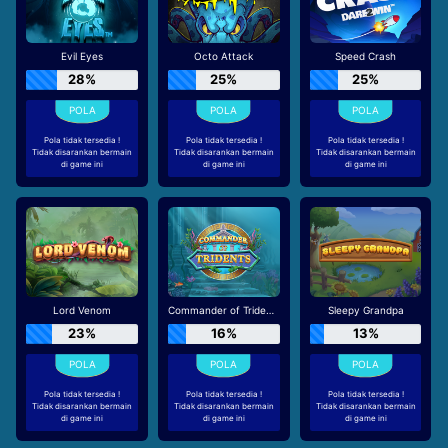
Evil Eyes
Octo Attack
Speed Crash
28%
25%
25%
Pola tidak tersedia !
Pola tidak tersedia !
Pola tidak tersedia !
Tidak disarankan bermain
Tidak disarankan bermain
Tidak disarankan bermain
di game ini
di game ini
di game ini
Lord Venom
Commander of Tridents
Sleepy Grandpa
23%
16%
13%
Pola tidak tersedia !
Pola tidak tersedia !
Pola tidak tersedia !
Tidak disarankan bermain
Tidak disarankan bermain
Tidak disarankan bermain
di game ini
di game ini
di game ini