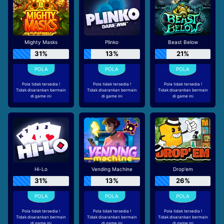
Mighty Masks
Plinko
Beast Below
31%
13%
21%
Pola tidak tersedia !
Pola tidak tersedia !
Pola tidak tersedia !
Tidak disarankan bermain
Tidak disarankan bermain
Tidak disarankan bermain
di game ini
di game ini
di game ini
Hi-Lo
Vending Machine
Drop'em
31%
13%
26%
Pola tidak tersedia !
Pola tidak tersedia !
Pola tidak tersedia !
Tidak disarankan bermain
Tidak disarankan bermain
Tidak disarankan bermain
di game ini
di game ini
di game ini