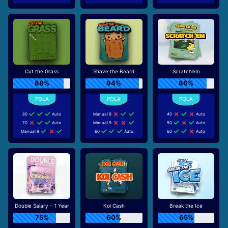
Cut the Grass
Shave the Beard
Scratch’em
88%
94%
86%
80
Auto
Manual 9
40
Auto
70
Auto
Manual 9
50
Auto
Manual 9
60
Auto
60
Auto
Double Salary - 1 Year
Koi Cash
Break the Ice
75%
60%
65%