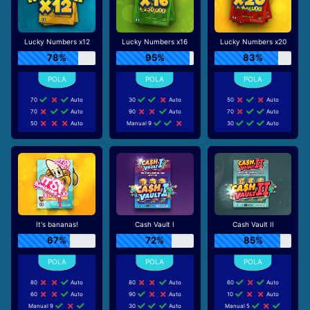
Lucky Numbers x12
Lucky Numbers x16
Lucky Numbers x20
78%
95%
83%
70
Auto
30
Auto
50
Auto
70
Auto
90
Auto
70
Auto
50
Auto
Manual 9
30
Auto
It's bananas!
Cash Vault I
Cash Vault II
67%
72%
85%
80
Auto
80
Auto
60
Auto
60
Auto
90
Auto
10
Auto
Manual 9
30
Auto
Manual 5