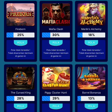
Fireborn
Mafia Clash
Merlin's Alchemy
25%
30%
18%
Pola tidak tersedia !
Pola tidak tersedia !
Pola tidak tersedia !
Tidak disarankan bermain
Tidak disarankan bermain
Tidak disarankan bermain
di game ini
di game ini
di game ini
The Cursed King
Piggy Cluster Hunt
Barrel Bonanza
28%
29%
13%