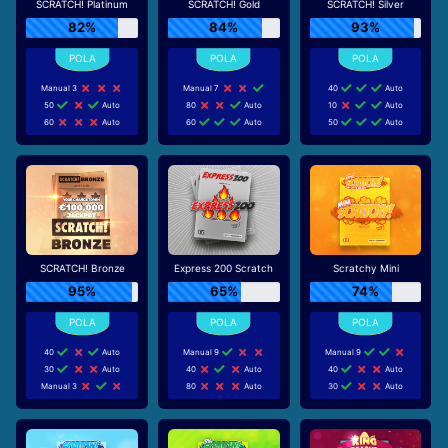
SCRATCH! Platinum
SCRATCH! Gold
SCRATCH! Silver
82%
84%
93%
Manual 3
Manual 7
40
Auto
50
Auto
80
Auto
10
Auto
60
Auto
60
Auto
50
Auto
SCRATCH! Bronze
Express 200 Scratch
Scratchy Mini
95%
65%
74%
40
Auto
Manual 9
Manual 9
30
Auto
40
Auto
40
Auto
Manual 3
80
Auto
30
Auto