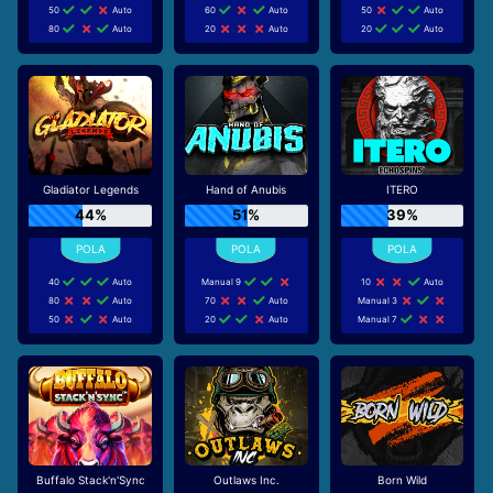
50
Auto
60
Auto
50
Auto
80
Auto
20
Auto
20
Auto
Gladiator Legends
Hand of Anubis
ITERO
44%
51%
39%
40
Auto
Manual 9
10
Auto
80
Auto
70
Auto
Manual 3
50
Auto
20
Auto
Manual 7
Buffalo Stack'n'Sync
Outlaws Inc.
Born Wild