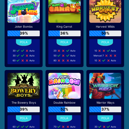
Joker Bombs
King Carrot
Harvest Wilds
39%
36%
50%
30
Auto
20
Auto
10
Auto
30
Auto
50
Auto
Manual 7
60
Auto
80
Auto
10
Auto
The Bowery Boys
Double Rainbow
Warrior Ways
39%
52%
37%
60
Auto
70
Auto
30
Auto