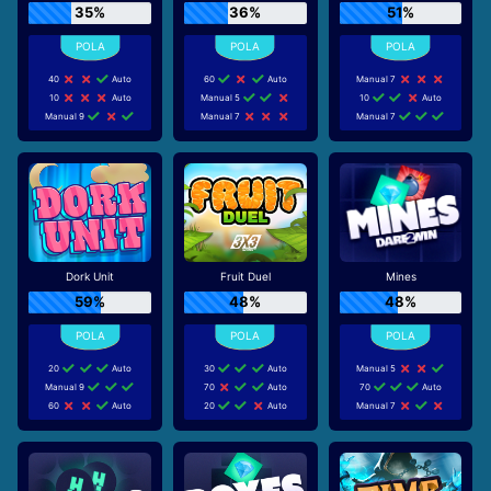
35%
36%
51%
40
Auto
60
Auto
Manual 7
10
Auto
Manual 5
10
Auto
Manual 9
Manual 7
Manual 7
Dork Unit
Fruit Duel
Mines
59%
48%
48%
20
Auto
30
Auto
Manual 5
Manual 9
70
Auto
70
Auto
60
Auto
20
Auto
Manual 7