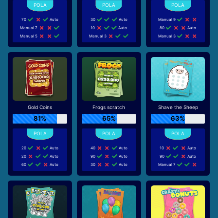
70
Auto
30
Auto
Manual 9
Manual 7
10
Auto
80
Auto
Manual 5
Manual 3
Manual 3
Gold Coins
Frogs scratch
Shave the Sheep
81%
65%
63%
20
Auto
40
Auto
10
Auto
20
Auto
90
Auto
90
Auto
60
Auto
30
Auto
Manual 7