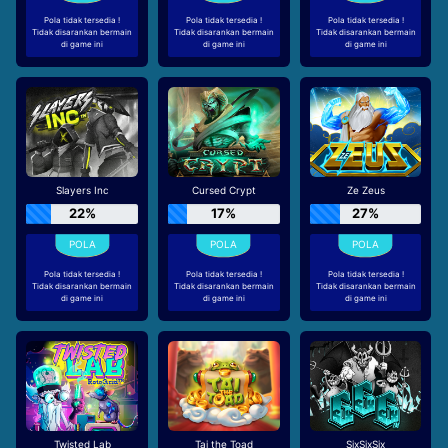
Pola tidak tersedia !
Pola tidak tersedia !
Pola tidak tersedia !
Tidak disarankan bermain
Tidak disarankan bermain
Tidak disarankan bermain
di game ini
di game ini
di game ini
Slayers Inc
Cursed Crypt
Ze Zeus
22%
17%
27%
Pola tidak tersedia !
Pola tidak tersedia !
Pola tidak tersedia !
Tidak disarankan bermain
Tidak disarankan bermain
Tidak disarankan bermain
di game ini
di game ini
di game ini
Twisted Lab
Tai the Toad
SixSixSix