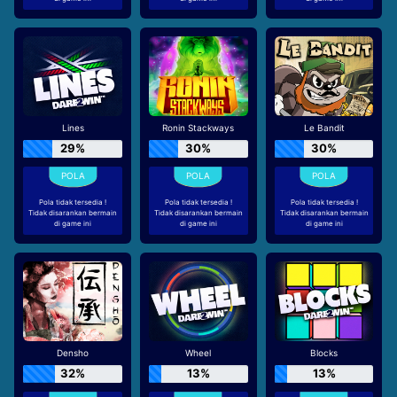
Lines
Ronin Stackways
Le Bandit
29%
30%
30%
Pola tidak tersedia !
Pola tidak tersedia !
Pola tidak tersedia !
Tidak disarankan bermain
Tidak disarankan bermain
Tidak disarankan bermain
di game ini
di game ini
di game ini
Densho
Wheel
Blocks
32%
13%
13%