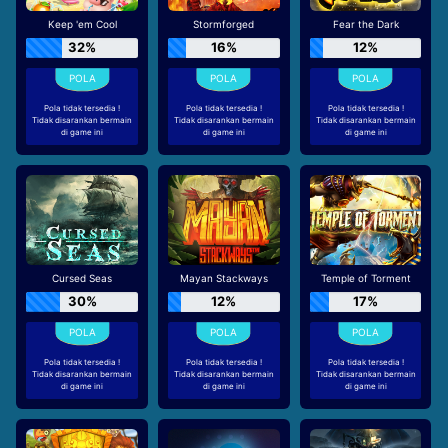
Keep 'em Cool
Stormforged
Fear the Dark
32%
16%
12%
Pola tidak tersedia !
Pola tidak tersedia !
Pola tidak tersedia !
Tidak disarankan bermain
Tidak disarankan bermain
Tidak disarankan bermain
di game ini
di game ini
di game ini
Cursed Seas
Mayan Stackways
Temple of Torment
30%
12%
17%
Pola tidak tersedia !
Pola tidak tersedia !
Pola tidak tersedia !
Tidak disarankan bermain
Tidak disarankan bermain
Tidak disarankan bermain
di game ini
di game ini
di game ini